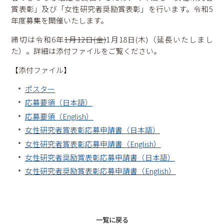
学内保育施設等
賞表彰」及び「女性研究者奨励賞表彰」を行います。令和5
ダイバーシティ
年度募集を開催いたします。
締切は令和6年
1月12日(金)
1月18日(木)（延長いたしまし
熊本大学ダイバーシティ宣言
相談窓口・お問い合わせ
た）。詳細は添付ファイルをご覧ください。
性の多様性ガイドライン
サイトマップ
【添付ファイル】
コラム
ポスター
応募要領（日本語）
応募要領（English）
女性研究者賞表彰応募申請書（日本語）
女性研究者賞表彰応募申請書（English）
女性研究者奨励賞表彰応募申請書（日本語）
女性研究者奨励賞表彰応募申請書（English）
一覧に戻る