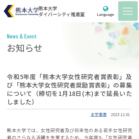
熊本大学
ダイバーシティ推進室
Language
熊本大学ダイバーシティ推進室
Powered by
Translate
News & Event
ホーム
お知らせ
お知らせ
推進室について
令和5年度「熊本大学女性研究者賞表彰」及
び「熊本大学女性研究者奨励賞表彰」の募集
ご挨拶・メンバー紹介・体制図
各種取組
について（締切を1月18日(木)まで延長いた
これまでのあゆみ
しました）
計画・ガイドライン
活動記録
規約等
女性研究者支援
本学事業
2023.12.01
育児・介護情報
教育・啓発
熊本大学では、女性研究者及び将来性のある若手女性研究
育児・介護支援制度のご案内
統計データ
者のさらなる活躍を支援するため、今年度も「女性研究者