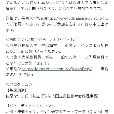
ていることは何か」本シンポジウムは長崎大学の市民公開
学内保育施設等
講座としても公開されており、どなたでも参加できます。
ダイバーシティ
詳細は、長崎大学Web(
https://www.cdi.nagasaki-u.ac.jp/
)に
熊本大学ダイバーシティ宣言
相談窓口・お問い合わせ
てご確認ください。皆様のご参加を心よりお待ち申し上げ
性の多様性ガイドライン
ます。
サイトマップ
コラム
＜日時＞令和5年9月7日（木）13:00～17:00
＜会場＞長崎大学 中部講堂 ※オンラインによる配信
あり。事前にお申込みください。
＜対象＞大学教職員、学生、一般の方々 ※入場無料で
どなたでも参加できます。
＜申込＞
https://forms.office.com/r/vQLewsDegM
申込
締切8月31日(木)
＜プログラム＞
【基調講演】
萩原なつ子氏（独立行政法人国立女性教育会館理事長）
【パネルディスカッション】
九州・沖縄アイランド女性研究者ネットワーク（Q-wea）参