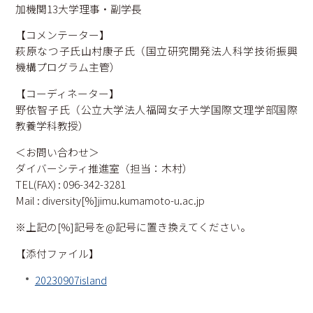
加機関13大学理事・副学長
【コメンテーター】
萩原なつ子氏山村康子氏（国立研究開発法人科学技術振興
機構プログラム主管）
【コーディネーター】
野依智子氏（公立大学法人福岡女子大学国際文理学部国際
教養学科教授）
＜お問い合わせ＞
ダイバーシティ推進室（担当：木村）
TEL(FAX) : 096-342-3281
Mail : diversity[%]jimu.kumamoto-u.ac.jp
※上記の[%]記号を@記号に置き換えてください。
【添付ファイル】
20230907island