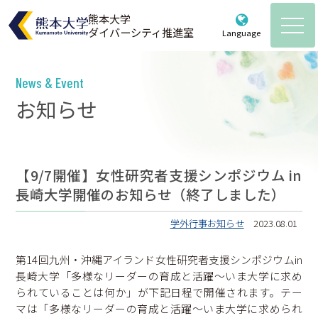
熊本大学
ダイバーシティ推進室
Language
熊本大学ダイバーシティ推進室
Powered by
Translate
News & Event
ホーム
お知らせ
お知らせ
推進室について
【9/7開催】女性研究者支援シンポジウム in
長崎大学開催のお知らせ（終了しました）
ご挨拶・メンバー紹介・体制図
各種取組
これまでのあゆみ
学外行事お知らせ
2023.08.01
計画・ガイドライン
活動記録
規約等
女性研究者支援
第14回九州・沖縄アイランド女性研究者支援シンポジウムin
育児・介護情報
長崎大学「多様なリーダーの育成と活躍～いま大学に求め
教育・啓発
られていることは何か」が下記日程で開催されます。テー
育児・介護支援制度のご案内
統計データ
マは「多様なリーダーの育成と活躍～いま大学に求められ