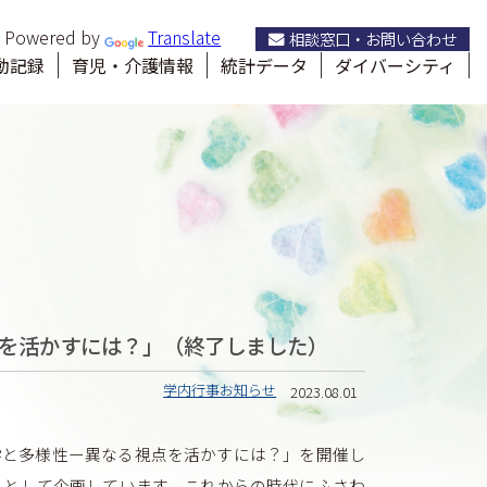
Powered by
Translate
相談窓口・お問い合わせ
ーシティ推進室
動記録
育児・介護情報
統計データ
ダイバーシティ
る視点を活かすには？」（終了しました）
学内行事お知らせ
2023.08.01
学と多様性ー異なる視点を活かすには？」を開催し
トとして企画しています。これからの時代にふさわ