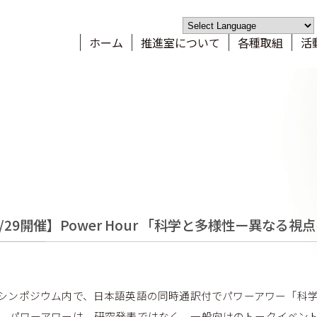
熊本大学ダイバ
ホーム
推進室について
各種取組
活
ホーム
お知らせ
推進室について
ご挨拶・メンバー紹介・体制図
各種取組
これまでのあゆみ
9/29開催】Power Hour 「科学と多様性ー異な
計画・ガイドライン
活動記録
規約等
女性研究者支援
育児・介護情報
教育・啓発
Sシンポジウム内で、日本語英語の同時通訳付でパワーアワー「科
育児・介護支援制度のご案内
統計データ
。パワーアワーは、研究発表ではなく、一般向けのトークイベン