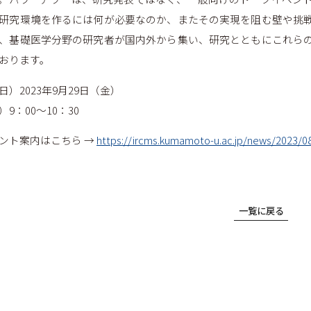
学内保育施設等
研究環境を作るには何が必要なのか、またその実現を阻む壁や挑
ダイバーシティ
、基礎医学分野の研究者が国内外から集い、研究とともにこれら
熊本大学ダイバーシティ宣言
相談窓口・お問い合わせ
おります。
性の多様性ガイドライン
日）2023年9月29日（金）
サイトマップ
コラム
）9：00～10：30
ント案内はこちら →
https://ircms.kumamoto-u.ac.jp/news/2023/0
一覧に戻る