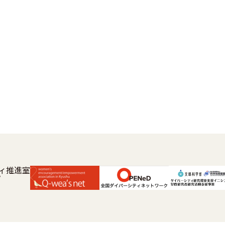
ィ推進室
y