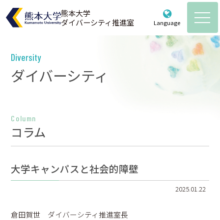
熊本大学
ダイバーシティ推進室
Language
熊本大学ダイバーシティ推進室
Powered by
Translate
Diversity
ホーム
ダイバーシティ
お知らせ
推進室について
Column
コラム
ご挨拶・メンバー紹介・体制図
各種取組
これまでのあゆみ
計画・ガイドライン
活動記録
大学キャンパスと社会的障壁
規約等
女性研究者支援
育児・介護情報
2025.01.22
教育・啓発
育児・介護支援制度のご案内
統計データ
倉田賀世 ダイバーシティ推進室長