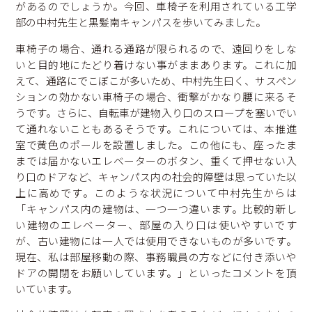
があるのでしょうか。今回、車椅子を利用されている工学
部の中村先生と黒髪南キャンパスを歩いてみました。
車椅子の場合、通れる通路が限られるので、遠回りをしな
いと目的地にたどり着けない事がままあります。これに加
えて、通路にでこぼこが多いため、中村先生曰く、サスペン
ションの効かない車椅子の場合、衝撃がかなり腰に来るそ
うです。さらに、自転車が建物入り口のスロープを塞いでい
て通れないこともあるそうです。これについては、本推進
室で黄色のポールを設置しました。この他にも、座ったま
までは届かないエレベーターのボタン、重くて押せない入
り口のドアなど、キャンパス内の社会的障壁は思っていた以
上に高めです。このような状況について中村先生からは
「キャンパス内の建物は、一つ一つ違います。比較的新し
い建物のエレベーター、部屋の入り口は使いやすいです
が、古い建物には一人では使用できないものが多いです。
現在、私は部屋移動の際、事務職員の方などに付き添いや
ドアの開閉をお願いしています。」といったコメントを頂
いています。