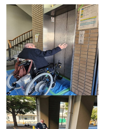
学内保育施設等
ダイバーシティ
熊本大学ダイバーシティ宣言
相談窓口・お問い合わせ
性の多様性ガイドライン
サイトマップ
コラム