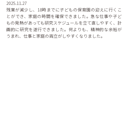
2025.11.27
学内保育施設等
残業が減少し、18時までに子どもの保育園の迎えに行くこ
ダイバーシティ
とができ、家庭の時間を確保できました。急な仕事や子ど
もの発熱があっても研究スケジュールを立て直しやすく、計
熊本大学ダイバーシティ宣言
相談窓口・お問い合わせ
画的に研究を遂行できました。何よりも、精神的な余裕が
性の多様性ガイドライン
うまれ、仕事と家庭の両立がしやすくなりました。
サイトマップ
コラム