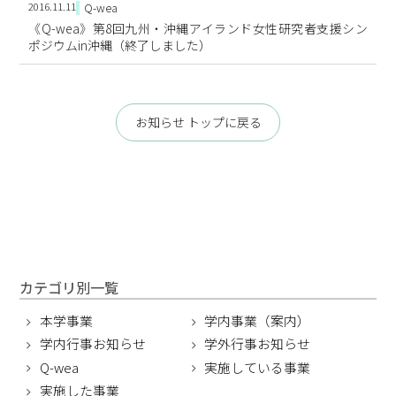
2016.11.11
Q-wea
学内保育施設等
《Q-wea》第8回九州・沖縄アイランド女性研究者支援シン
ダイバーシティ
ポジウムin沖縄（終了しました）
熊本大学ダイバーシティ宣言
相談窓口・お問い合わせ
性の多様性ガイドライン
サイトマップ
お知らせ トップに戻る
コラム
カテゴリ別一覧
本学事業
学内事業（案内）
学内行事お知らせ
学外行事お知らせ
Q-wea
実施している事業
実施した事業