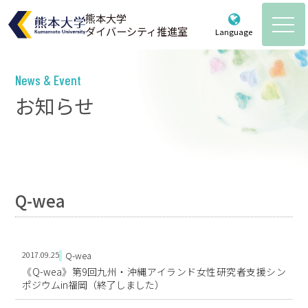
熊本大学
ダイバーシティ推進室
Language
熊本大学ダイバーシティ推進室
Powered by
Translate
News & Event
ホーム
お知らせ
お知らせ
推進室について
ご挨拶・メンバー紹介・体制図
各種取組
Q-wea
これまでのあゆみ
計画・ガイドライン
活動記録
規約等
女性研究者支援
2017.09.25
Q-wea
育児・介護情報
教育・啓発
《Q-wea》第9回九州・沖縄アイランド女性研究者支援シン
ポジウムin福岡（終了しました）
育児・介護支援制度のご案内
統計データ